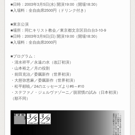
■日時：2003年3月5日(水) 開演19:00（開場18:30）
■入場料：全自由席2500円（ドリンク付き）
■東京公演
■場所：同仁キリスト教会／東京都文京区目白台3-10-9
■日時：2003年3月9日(日) 開演19:00（開場18:30）
■入場料：全自由席2000円
■プログラム：
・清水祥平／永遠の水（改訂初演）
・山本裕之／月の役割
・前田克治／委嘱新作（世界初演）
・大慈弥恵麻／委嘱新作（世界初演）
・松平頼暁／24のエッセーズより#6～#10
・ステファノ・ジェルヴァゾーニ／脱習慣の試み（日本初演）
（順不同）