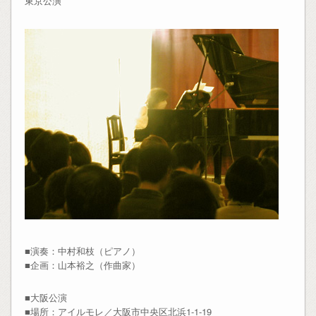
東京公演
■演奏：中村和枝（ピアノ）
■企画：山本裕之（作曲家）
■大阪公演
■場所：アイルモレ／大阪市中央区北浜1-1-19