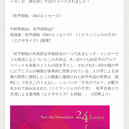
ーズ》が、満を持してCDリリースされました！
《松平頼暁・24のエッセーズ》
中村和枝(p)、松平頼暁(p)*
収録曲：松平頼暁《24のエッセーズ》《ミケランジェロの子犬》
《エクササイズ》(連弾)*
「松平頼暁の代表的な作曲技法の一つであるピッチ・インターヴ
ァル技法にもとづいたこの大作は、A～Zのうち24文字のアルフ
ァベットを各曲タイトルの頭文字とし、それぞれ2～3分の曲の中
にピアニズムの極致が多角的に照射されている。人の手による演
奏の限界に挑戦したこの曲集に凝縮された松平作品の世界は、鋭
利にして壮大このうえない。ショパンの「子犬のワルツ」が断片
化されて組み込まれた《ミケランジェロの子犬》、松平自身との
共演による連弾曲《エクササイズ》も併録。」（CD帯より）