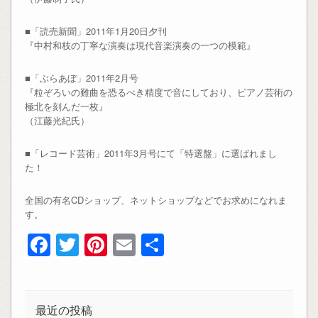
■「読売新聞」2011年1月20日夕刊
『中村和枝の丁寧な演奏は現代音楽演奏の一つの模範』
■「ぶらあぼ」2011年2月号
『粒ぞろいの難曲を恐るべき精度で音にしており、ピアノ芸術の
極北を刻んだ一枚』
（江藤光紀氏）
■「レコード芸術」2011年3月号にて「特選盤」に選ばれまし
た！
全国の有名CDショップ、ネットショップなどでお求めになれま
す。
Facebook
Twitter
Pinterest
Email
共
有
最近の投稿