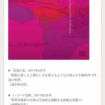
■「音楽の友」2011年2月号
『斬新な美しさと懐かしさを覚えるような心地よさを秘め持つ作
品の世界』
（諸石幸生氏）
■「レコード芸術」2011年2月号
『理系作曲家が仕掛ける知的な謎解きを鋭敏な演奏で』
（伊藤制子氏）