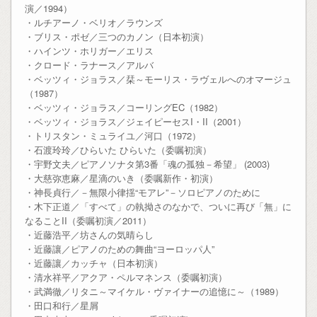
演／1994）
・ルチアーノ・ベリオ／ラウンズ
・ブリス・ポゼ／三つのカノン（日本初演）
・ハインツ・ホリガー／エリス
・クロード・ラナース／アルバ
・ベッツィ・ジョラス／栞～モーリス・ラヴェルへのオマージュ
（1987）
・ベッツィ・ジョラス／コーリングEC（1982）
・ベッツィ・ジョラス／ジェイピーセスI・II（2001）
・トリスタン・ミュライユ／河口（1972）
・石渡玲玲／ひらいた ひらいた（委嘱初演）
・宇野文夫／ピアノソナタ第3番「魂の孤独－希望」 (2003)
・大慈弥恵麻／星滴のいき（委嘱新作・初演）
・神長貞行／－無限小律揺“モアレ”－ソロピアノのために
・木下正道／「すべて」の執拗さのなかで、ついに再び「無」に
なることII（委嘱初演／2011）
・近藤浩平／坊さんの気晴らし
・近藤讓／ピアノのための舞曲“ヨーロッパ人”
・近藤讓／カッチャ（日本初演）
・清水祥平／アクア・ペルマネンス（委嘱初演）
・武満徹／リタニ～マイケル・ヴァイナーの追憶に～（1989）
・田口和行／星屑