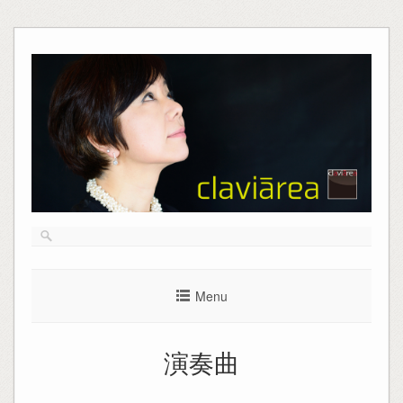
Skip
to
content
Menu
演奏曲