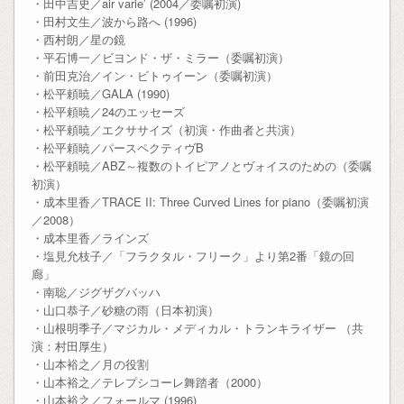
・田中吉史／air varie’ (2004／委嘱初演)
・田村文生／波から路へ (1996)
・西村朗／星の鏡
・平石博一／ビヨンド・ザ・ミラー（委嘱初演）
・前田克治／イン・ビトゥイーン（委嘱初演）
・松平頼暁／GALA (1990)
・松平頼暁／24のエッセーズ
・松平頼暁／エクササイズ（初演・作曲者と共演）
・松平頼暁／パースペクティヴB
・松平頼暁／ABZ～複数のトイピアノとヴォイスのための（委嘱
初演）
・成本里香／TRACE II: Three Curved Lines for piano（委嘱初演
／2008）
・成本里香／ラインズ
・塩見允枝子／「フラクタル・フリーク」より第2番「鏡の回
廊」
・南聡／ジグザグバッハ
・山口恭子／砂糖の雨（日本初演）
・山根明季子／マジカル・メディカル・トランキライザー （共
演：村田厚生）
・山本裕之／月の役割
・山本裕之／テレプシコーレ舞踏者（2000）
・山本裕之／フォールマ (1996)