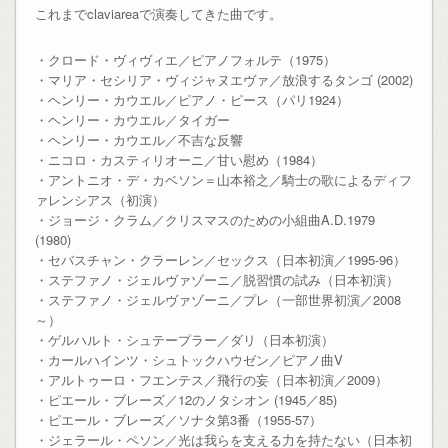
これまでclaviareaで演奏してきた曲です。
・クロード・ヴィヴィエ／ピアノフォルテ（1975）
・マリア・セシリア・ヴィジャヌエヴァ／放浪するタンゴ (2002)
・ヘンリー・カウエル／ピアノ・ピース（パリ1924）
・ヘンリー・カウエル／タイガー
・ヘンリー・カウエル／不吉な反響
・ニコロ・カスティリオーニ／甘い慰め（1984）
・アントニオ・デ・カベソン＝山本裕之／騎士の歌によるディフ
ァレンシアス（初演）
・ジョージ・クラム／クリスマスのための小組曲A.D.1979
(1980)
・セバスチャン・クラーレン／セックス（日本初演／1995-96）
・ステファノ・ジェルヴァゾーニ／脱習慣の試み（日本初演）
・ステファノ・ジェルヴァゾーニ／プレ（一部世界初演／2008
～）
・ゲルハルト・シュテープラー／ダリ（日本初演）
・カールハインツ・シュトックハウゼン／ピアノ曲V
・アルトゥーロ・フエンテス／飛行の妄（日本初演／2009）
・ピエール・ブレーズ／12のノタシオン (1945／85)
・ピエール・ブレーズ／ソナタ第3番（1955-57）
・ジェラール・ペソン／光は我らを支える力を持たない（日本初