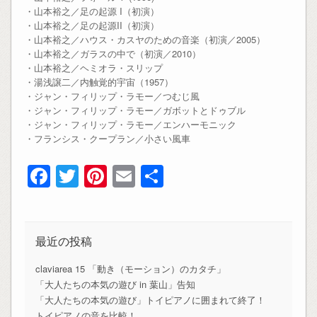
・山本裕之／足の起源 I（初演）
・山本裕之／足の起源II（初演）
・山本裕之／ハウス・カスヤのための音楽（初演／2005）
・山本裕之／ガラスの中で（初演／2010）
・山本裕之／ヘミオラ・スリップ
・湯浅譲二／内触覚的宇宙（1957）
・ジャン・フィリップ・ラモー／つむじ風
・ジャン・フィリップ・ラモー／ガボットとドゥブル
・ジャン・フィリップ・ラモー／エンハーモニック
・フランシス・クープラン／小さい風車
Facebook
Twitter
Pinterest
Email
共
有
最近の投稿
claviarea 15 「動き（モーション）のカタチ」
「大人たちの本気の遊び in 葉山」告知
「大人たちの本気の遊び」トイピアノに囲まれて終了！
トイピアノの音を比較！